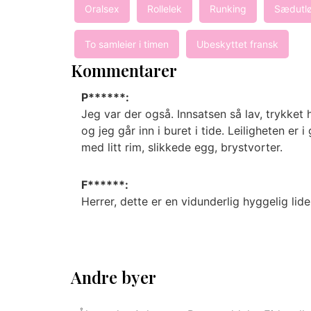
Oralsex
Rollelek
Runking
Sædutlø
To samleier i timen
Ubeskyttet fransk
Kommentarer
P******:
Jeg var der også. Innsatsen så lav, trykket h
og jeg går inn i buret i tide. Leiligheten e
med litt rim, slikkede egg, brystvorter.
F******:
Herrer, dette er en vidunderlig hyggelig lid
Andre byer