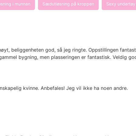
sning i munnen
Sædutløsning på kroppen
Sexy undertøy
øyt, beliggenheten god, så jeg ringte. Oppstillingen fantasti
r i gammel bygning, men plasseringen er fantastisk. Veldig go
enskapelig kvinne. Anbefales! Jeg vil ikke ha noen andre.