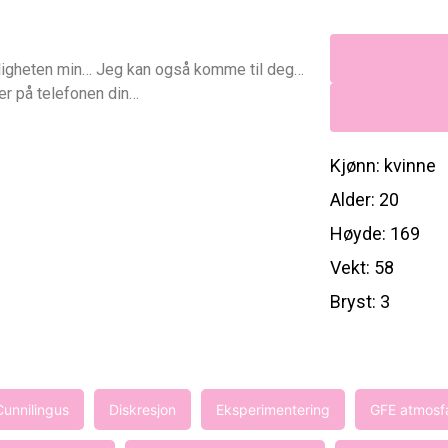
leiligheten min… Jeg kan også komme til deg…
ter på telefonen din…
Kjønn: kvinne
Alder: 20
Høyde: 169
Vekt: 58
Bryst: 3
Cunnilingus
Diskresjon
Eksperimentering
GFE atmosf