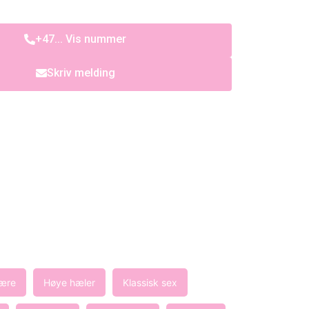
+47... Vis nummer
Skriv melding
ære
Høye hæler
Klassisk sex