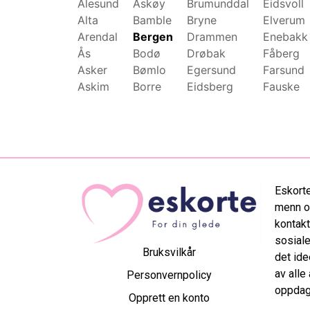
Ålesund
Askøy
Brumunddal
Eidsvoll
Alta
Bamble
Bryne
Elverum
Arendal
Bergen
Drammen
Enebakk
Ås
Bodø
Drøbak
Fåberg
Asker
Bømlo
Egersund
Farsund
Askim
Borre
Eidsberg
Fauske
Eskorte
menn og
kontakt
sosiale
Bruksvilkår
det ide
av alle
Personvernpolicy
oppdag 
Opprett en konto