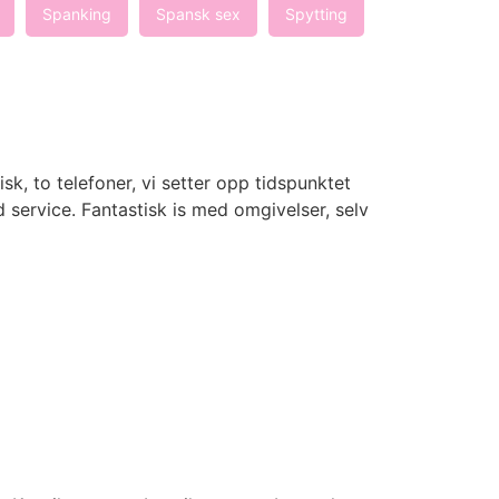
Spanking
Spansk sex
Spytting
sk, to telefoner, vi setter opp tidspunktet
d service. Fantastisk is med omgivelser, selv