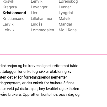
Kosvik
Lenvik
Lørenskog
Molde
Kragerø
Levanger
Lunner
Mosjøen
Kristiansand
Lier
Lyngdal
Moss
Kristiansund
Lillehammer
Malvik
Namsos
Larvik
Lindås
Mandal
Nannestad
Leirvik
Lommedalen
Mo i Rana
Narvik
diskresjon og brukervennlighet, rettet mot både
ettelegger for enkel og sikker etablering av
ten det er for forretningsengasjementer,
ringssystem, er det enkelt for brukere å finne
tor vekt på diskresjon, høy kvalitet og ektheten
r våre brukere. Opprett en konto hos oss i dag og