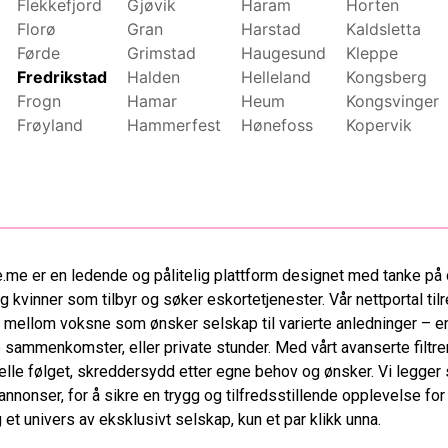
Flekkefjord
Gjøvik
Haram
Horten
Florø
Gran
Harstad
Kaldsletta
Førde
Grimstad
Haugesund
Kleppe
Fredrikstad
Halden
Helleland
Kongsberg
Frogn
Hamar
Heum
Kongsvinger
Frøyland
Hammerfest
Hønefoss
Kopervik
.me er en ledende og pålitelig plattform designet med tanke på 
 kvinner som tilbyr og søker eskortetjenester. Vår nettportal tilr
 mellom voksne som ønsker selskap til varierte anledninger – en
 sammenkomster, eller private stunder. Med vårt avanserte filtre
elle følget, skreddersydd etter egne behov og ønsker. Vi legger s
 annonser, for å sikre en trygg og tilfredsstillende opplevelse fo
et univers av eksklusivt selskap, kun et par klikk unna.