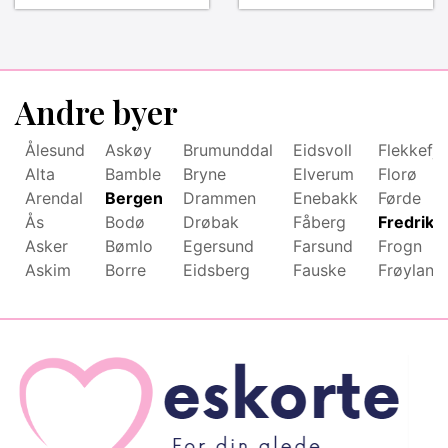
Andre byer
Ålesund
Askøy
Brumunddal
Eidsvoll
Flekkefjo
Alta
Bamble
Bryne
Elverum
Florø
Arendal
Bergen
Drammen
Enebakk
Førde
Ås
Bodø
Drøbak
Fåberg
Fredriks
Asker
Bømlo
Egersund
Farsund
Frogn
Askim
Borre
Eidsberg
Fauske
Frøyland