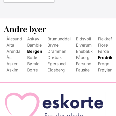
Andre byer
Ålesund
Askøy
Brumunddal
Eidsvoll
Flekkefjo
Alta
Bamble
Bryne
Elverum
Florø
Arendal
Bergen
Drammen
Enebakk
Førde
Ås
Bodø
Drøbak
Fåberg
Fredriks
Asker
Bømlo
Egersund
Farsund
Frogn
Askim
Borre
Eidsberg
Fauske
Frøyland