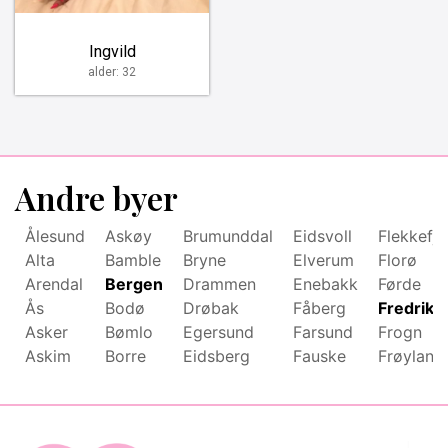
Ingvild
alder: 32
Andre byer
Ålesund
Askøy
Brumunddal
Eidsvoll
Flekkefjo
Alta
Bamble
Bryne
Elverum
Florø
Arendal
Bergen
Drammen
Enebakk
Førde
Ås
Bodø
Drøbak
Fåberg
Fredriks
Asker
Bømlo
Egersund
Farsund
Frogn
Askim
Borre
Eidsberg
Fauske
Frøyland