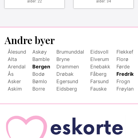
alder: 22
alder: 34
Andre byer
Ålesund
Askøy
Brumunddal
Eidsvoll
Flekkefjo
Alta
Bamble
Bryne
Elverum
Florø
Arendal
Bergen
Drammen
Enebakk
Førde
Ås
Bodø
Drøbak
Fåberg
Fredriks
Asker
Bømlo
Egersund
Farsund
Frogn
Askim
Borre
Eidsberg
Fauske
Frøyland