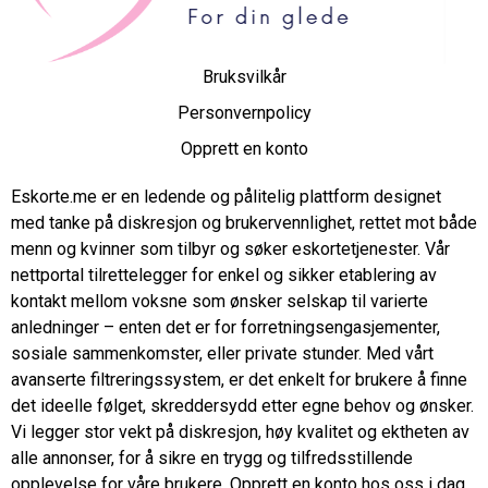
Bruksvilkår
Personvernpolicy
Opprett en konto
Eskorte.me er en ledende og pålitelig plattform designet
med tanke på diskresjon og brukervennlighet, rettet mot både
menn og kvinner som tilbyr og søker eskortetjenester. Vår
nettportal tilrettelegger for enkel og sikker etablering av
kontakt mellom voksne som ønsker selskap til varierte
anledninger – enten det er for forretningsengasjementer,
sosiale sammenkomster, eller private stunder. Med vårt
avanserte filtreringssystem, er det enkelt for brukere å finne
det ideelle følget, skreddersydd etter egne behov og ønsker.
Vi legger stor vekt på diskresjon, høy kvalitet og ektheten av
alle annonser, for å sikre en trygg og tilfredsstillende
opplevelse for våre brukere. Opprett en konto hos oss i dag