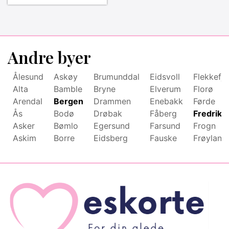
Andre byer
Ålesund
Askøy
Brumunddal
Eidsvoll
Flekkefjo
Alta
Bamble
Bryne
Elverum
Florø
Arendal
Bergen
Drammen
Enebakk
Førde
Ås
Bodø
Drøbak
Fåberg
Fredriks
Asker
Bømlo
Egersund
Farsund
Frogn
Askim
Borre
Eidsberg
Fauske
Frøyland