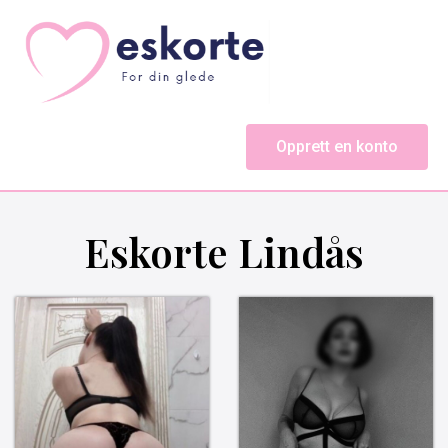
Opprett en konto
Eskorte Lindås