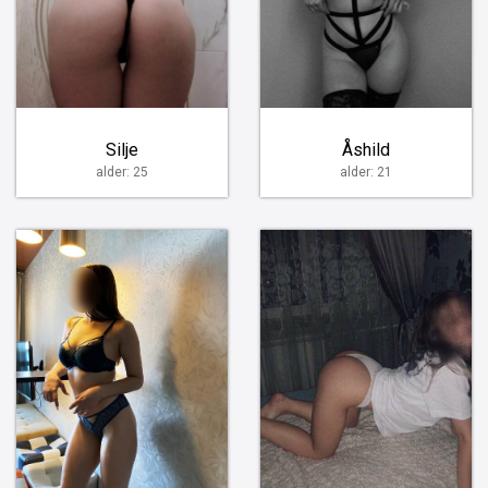
Silje
Åshild
alder: 25
alder: 21