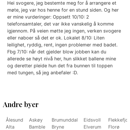
Hei svogere, jeg bestemte meg for å arrangere et
møte, jeg var hos henne for en stund siden. Og her
er mine vurderinger: Oppsett 10/10: 2
telefonsamtaler, det var ikke vanskelig å komme
igjennom. På veien møtte jeg ingen, verken svogere
eller naboer så det er ok. Lokalet 8/10: Liten
leilighet, ryddig, rent, ingen problemer med badet.
Fbg 7/10: når det gjelder blow jobben kan du
allerede se høyt nivå her, hun slikket ballene mine
og deretter pleide hun det fra bunnen til toppen
med tungen, så jeg anbefaler :D.
Andre byer
Ålesund
Askøy
Brumunddal
Eidsvoll
Flekkefjo
Alta
Bamble
Bryne
Elverum
Florø