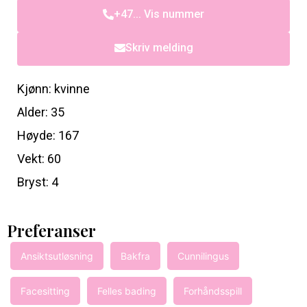
+47... Vis nummer
Skriv melding
Kjønn: kvinne
Alder: 35
Høyde: 167
Vekt: 60
Bryst: 4
Preferanser
Ansiktsutløsning
Bakfra
Cunnilingus
Facesitting
Felles bading
Forhåndsspill