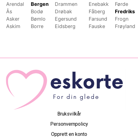
Arendal
Bergen
Drammen
Enebakk
Førde
Ås
Bodø
Drøbak
Fåberg
Fredrikst
Asker
Bømlo
Egersund
Farsund
Frogn
Askim
Borre
Eidsberg
Fauske
Frøyland
Bruksvilkår
Personvernpolicy
Opprett en konto