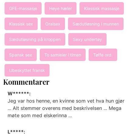
GFE-massasje
Høye hæler
Klassisk massasje
Klassisk sex
Oralsex
Sædutløsning i munnen
Sædutløsning på kroppen
Sexy undertøy
Spansk sex
To samleier i timen
Tøffe ord.
Ubeskyttet fransk
Kommentarer
W******:
Jeg var hos henne, en kvinne som vet hva hun gjør
... Alt stemmer overens med beskrivelsen ... Mega
møte som med elskerinna ...
L*****: