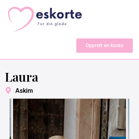
Opprett en konto
Laura
Askim