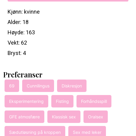
Kjønn: kvinne
Alder: 18
Høyde: 163
Vekt: 62
Bryst: 4
Preferanser
69
Cunnilingus
Diskresjon
Eksperimentering
Fisting
Forhåndsspill
GFE atmosfære
Klassisk sex
Oralsex
Sædutløsning på kroppen
Sex med leker