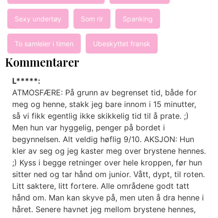
Sexy undertøy
Som rir
Spanking
To samleier i timen
Ubeskyttet fransk
Kommentarer
L*****:
ATMOSFÆRE: På grunn av begrenset tid, både for
meg og henne, stakk jeg bare innom i 15 minutter,
så vi fikk egentlig ikke skikkelig tid til å prate. ;)
Men hun var hyggelig, penger på bordet i
begynnelsen. Alt veldig høflig 9/10. AKSJON: Hun
kler av seg og jeg kaster meg over brystene hennes.
;) Kyss i begge retninger over hele kroppen, før hun
sitter ned og tar hånd om junior. Vått, dypt, til roten.
Litt saktere, litt fortere. Alle områdene godt tatt
hånd om. Man kan skyve på, men uten å dra henne i
håret. Senere havnet jeg mellom brystene hennes,