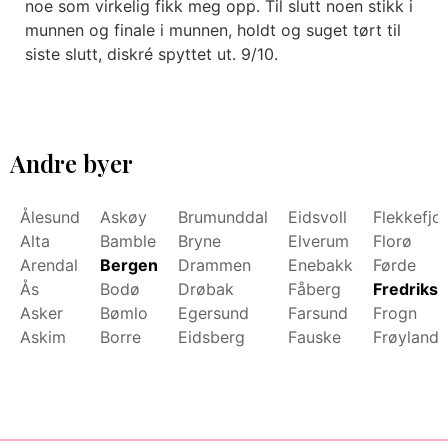
noe som virkelig fikk meg opp. Til slutt noen stikk i
munnen og finale i munnen, holdt og suget tørt til
siste slutt, diskré spyttet ut. 9/10.
Andre byer
Ålesund
Askøy
Brumunddal
Eidsvoll
Flekkefjo
Alta
Bamble
Bryne
Elverum
Florø
Arendal
Bergen
Drammen
Enebakk
Førde
Ås
Bodø
Drøbak
Fåberg
Fredrikst
Asker
Bømlo
Egersund
Farsund
Frogn
Askim
Borre
Eidsberg
Fauske
Frøyland