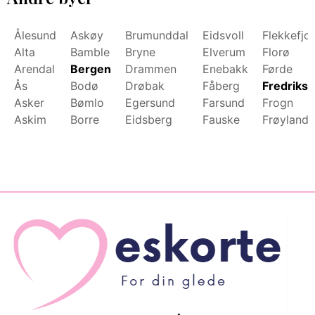
Ålesund
Askøy
Brumunddal
Eidsvoll
Flekkefjo
Alta
Bamble
Bryne
Elverum
Florø
Arendal
Bergen
Drammen
Enebakk
Førde
Ås
Bodø
Drøbak
Fåberg
Fredrikst
Asker
Bømlo
Egersund
Farsund
Frogn
Askim
Borre
Eidsberg
Fauske
Frøyland