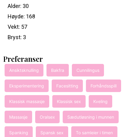
Alder: 30
Høyde: 168
Vekt: 57
Bryst: 3
Preferanser
Ansiktsknulling
Bakfra
Cunnilingus
Eksperimentering
Facesitting
Forhåndsspill
Klassisk massasje
Klassisk sex
Kveling
Massasje
Oralsex
Sædutløsning i munnen
Spanking
Spansk sex
To samleier i timen