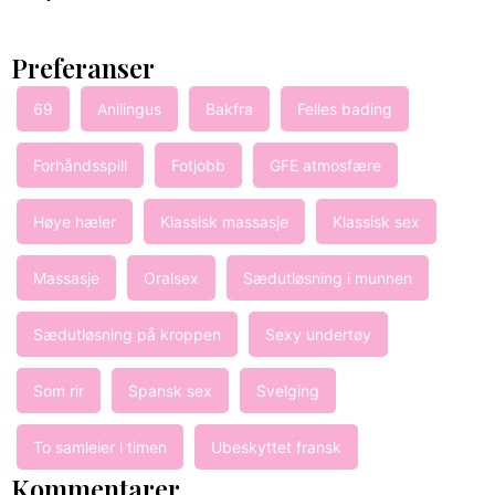
Preferanser
69
Anilingus
Bakfra
Felles bading
Forhåndsspill
Fotjobb
GFE atmosfære
Høye hæler
Klassisk massasje
Klassisk sex
Massasje
Oralsex
Sædutløsning i munnen
Sædutløsning på kroppen
Sexy undertøy
Som rir
Spansk sex
Svelging
To samleier i timen
Ubeskyttet fransk
Kommentarer