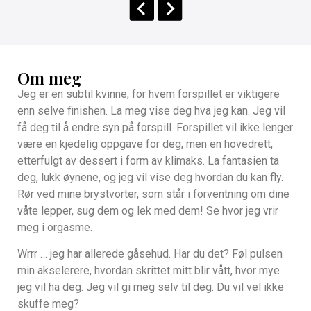
Om meg
Jeg er en subtil kvinne, for hvem forspillet er viktigere
enn selve finishen. La meg vise deg hva jeg kan. Jeg vil
få deg til å endre syn på forspill. Forspillet vil ikke lenger
være en kjedelig oppgave for deg, men en hovedrett,
etterfulgt av dessert i form av klimaks. La fantasien ta
deg, lukk øynene, og jeg vil vise deg hvordan du kan fly.
Rør ved mine brystvorter, som står i forventning om dine
våte lepper, sug dem og lek med dem! Se hvor jeg vrir
meg i orgasme.
Wrrr … jeg har allerede gåsehud. Har du det? Føl pulsen
min akselerere, hvordan skrittet mitt blir vått, hvor mye
jeg vil ha deg. Jeg vil gi meg selv til deg. Du vil vel ikke
skuffe meg?