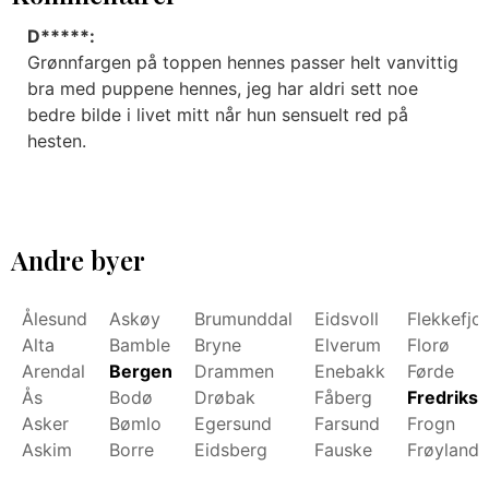
D*****:
Grønnfargen på toppen hennes passer helt vanvittig
bra med puppene hennes, jeg har aldri sett noe
bedre bilde i livet mitt når hun sensuelt red på
hesten.
Andre byer
Ålesund
Askøy
Brumunddal
Eidsvoll
Flekkefjo
Alta
Bamble
Bryne
Elverum
Florø
Arendal
Bergen
Drammen
Enebakk
Førde
Ås
Bodø
Drøbak
Fåberg
Fredrikst
Asker
Bømlo
Egersund
Farsund
Frogn
Askim
Borre
Eidsberg
Fauske
Frøyland