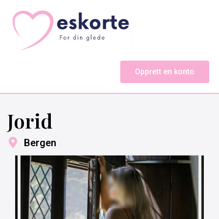
Opprett en konto
Jorid
Bergen