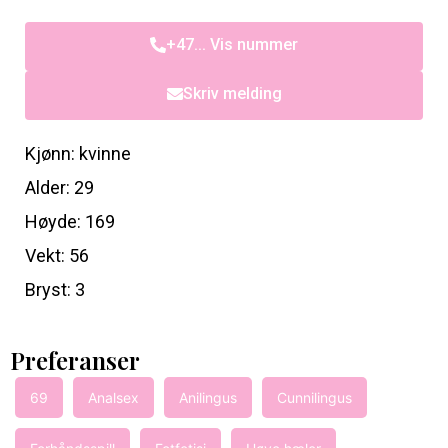
+47... Vis nummer
Skriv melding
Kjønn: kvinne
Alder: 29
Høyde: 169
Vekt: 56
Bryst: 3
Preferanser
69
Analsex
Anilingus
Cunnilingus