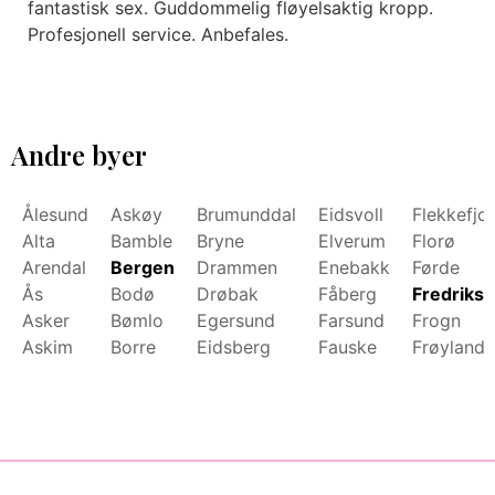
fantastisk sex. Guddommelig fløyelsaktig kropp.
Profesjonell service. Anbefales.
Andre byer
Ålesund
Askøy
Brumunddal
Eidsvoll
Flekkefjo
Alta
Bamble
Bryne
Elverum
Florø
Arendal
Bergen
Drammen
Enebakk
Førde
Ås
Bodø
Drøbak
Fåberg
Fredrikst
Asker
Bømlo
Egersund
Farsund
Frogn
Askim
Borre
Eidsberg
Fauske
Frøyland