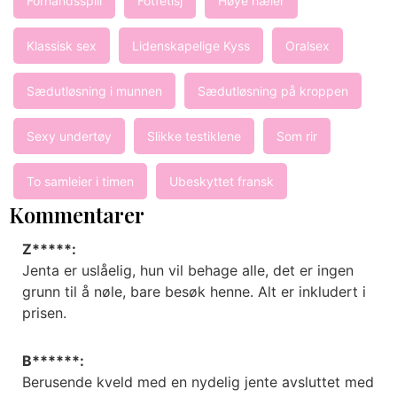
Forhåndsspill
Fotfetisj
Høye hæler
Klassisk sex
Lidenskapelige Kyss
Oralsex
Sædutløsning i munnen
Sædutløsning på kroppen
Sexy undertøy
Slikke testiklene
Som rir
To samleier i timen
Ubeskyttet fransk
Kommentarer
Z*****:
Jenta er uslåelig, hun vil behage alle, det er ingen
grunn til å nøle, bare besøk henne. Alt er inkludert i
prisen.
B******:
Berusende kveld med en nydelig jente avsluttet med