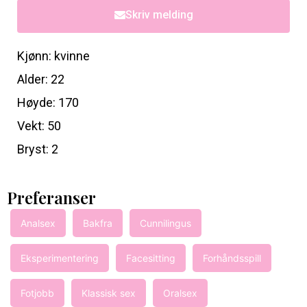
Skriv melding
Kjønn: kvinne
Alder: 22
Høyde: 170
Vekt: 50
Bryst: 2
Preferanser
Analsex
Bakfra
Cunnilingus
Eksperimentering
Facesitting
Forhåndsspill
Fotjobb
Klassisk sex
Oralsex