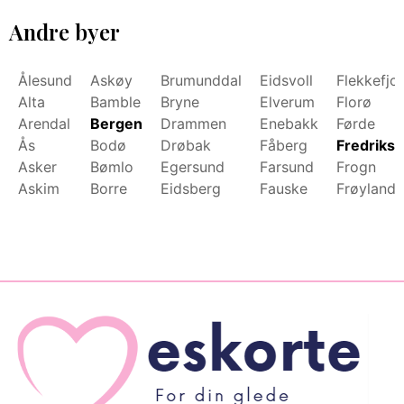
Andre byer
Ålesund
Askøy
Brumunddal
Eidsvoll
Flekkefjo
Alta
Bamble
Bryne
Elverum
Florø
Arendal
Bergen
Drammen
Enebakk
Førde
Ås
Bodø
Drøbak
Fåberg
Fredrikst
Asker
Bømlo
Egersund
Farsund
Frogn
Askim
Borre
Eidsberg
Fauske
Frøyland