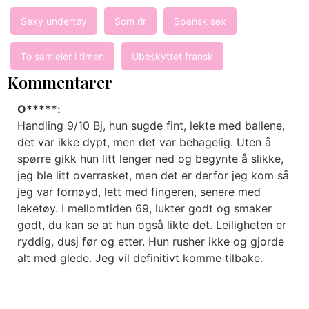
Sexy undertøy
Som rir
Spansk sex
To samleier i timen
Ubeskyttet fransk
Kommentarer
O*****:
Handling 9/10 Bj, hun sugde fint, lekte med ballene,
det var ikke dypt, men det var behagelig. Uten å
spørre gikk hun litt lenger ned og begynte å slikke,
jeg ble litt overrasket, men det er derfor jeg kom så
jeg var fornøyd, lett med fingeren, senere med
leketøy. I mellomtiden 69, lukter godt og smaker
godt, du kan se at hun også likte det. Leiligheten er
ryddig, dusj før og etter. Hun rusher ikke og gjorde
alt med glede. Jeg vil definitivt komme tilbake.