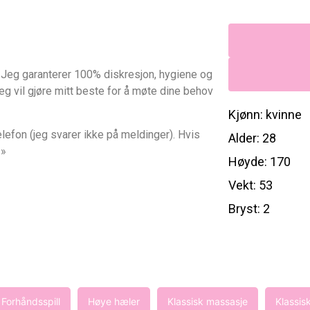
et. Jeg garanterer 100% diskresjon, hygiene og
 jeg vil gjøre mitt beste for å møte dine behov
Kjønn: kvinne
elefon (jeg svarer ikke på meldinger). Hvis
Alder: 28
♡»
Høyde: 170
Vekt: 53
Bryst: 2
Forhåndsspill
Høye hæler
Klassisk massasje
Klassis