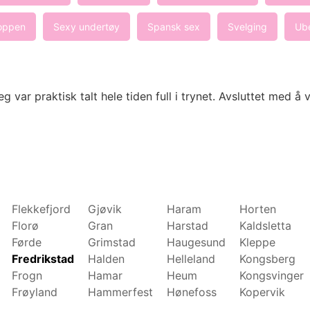
roppen
Sexy undertøy
Spansk sex
Svelging
Ube
eg var praktisk talt hele tiden full i trynet. Avsluttet med å 
Flekkefjord
Gjøvik
Haram
Horten
Florø
Gran
Harstad
Kaldsletta
Førde
Grimstad
Haugesund
Kleppe
Fredrikstad
Halden
Helleland
Kongsberg
Frogn
Hamar
Heum
Kongsvinger
Frøyland
Hammerfest
Hønefoss
Kopervik