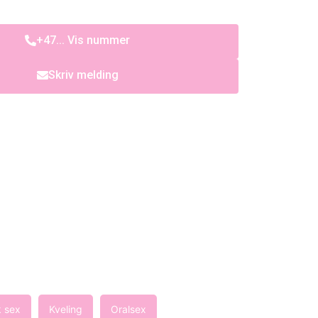
+47... Vis nummer
Skriv melding
k sex
Kveling
Oralsex