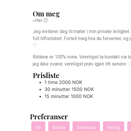
Om meg
«Hei 🙂
Jeg inviterer deg til møter i min private leiligh
full tilfredshet. Fortell meg hva du forventer, og
♡
Bildene er 100% mine. Vennligst ta kontakt via t
jeg ikke svarer, vennligst prøv igjen litt senere 
Prisliste
1 time 2000 NOK
30 minutter 1500 NOK
15 minutter 1000 NOK
Preferanser
69
Bakfra
Dominans
Fisting