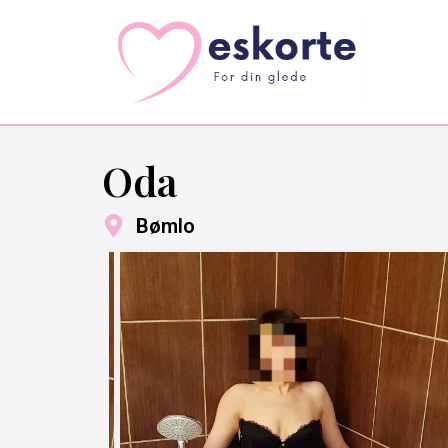
Oda
Bømlo