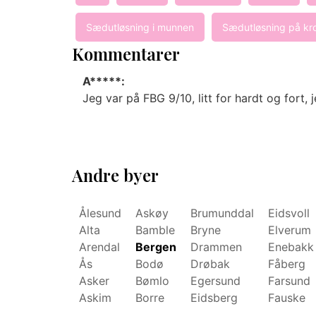
Sædutløsning i munnen
Sædutløsning på k
Kommentarer
A*****:
Jeg var på FBG 9/10, litt for hardt og fort, j
Andre byer
Ålesund
Askøy
Brumunddal
Eidsvoll
Alta
Bamble
Bryne
Elverum
Arendal
Bergen
Drammen
Enebakk
Ås
Bodø
Drøbak
Fåberg
Asker
Bømlo
Egersund
Farsund
Askim
Borre
Eidsberg
Fauske