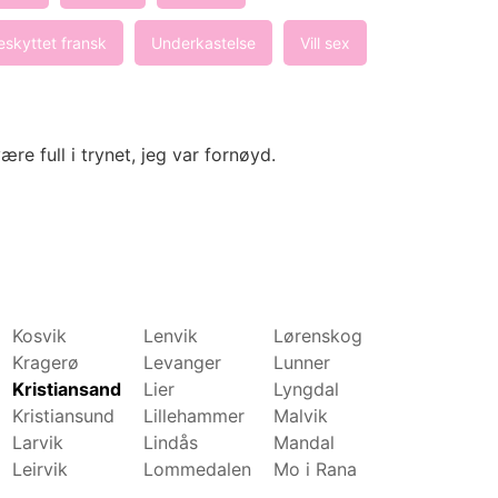
skyttet fransk
Underkastelse
Vill sex
være full i trynet, jeg var fornøyd.
Kosvik
Lenvik
Lørenskog
Molde
Kragerø
Levanger
Lunner
Mosjøen
Kristiansand
Lier
Lyngdal
Moss
Kristiansund
Lillehammer
Malvik
Namsos
Larvik
Lindås
Mandal
Nannestad
Leirvik
Lommedalen
Mo i Rana
Narvik