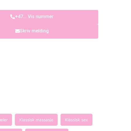
+47... Vis nummer
Skriv melding
æler
Klassisk massasje
Klassisk sex