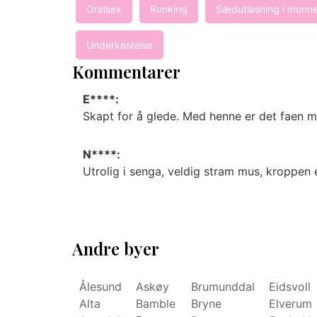
Oralsex
Runking
Sædutløsning i munn
Underkastelse
Kommentarer
E****:
Skapt for å glede. Med henne er det faen me
N****:
Utrolig i senga, veldig stram mus, kroppen e
Andre byer
Ålesund
Askøy
Brumunddal
Eidsvoll
Alta
Bamble
Bryne
Elverum