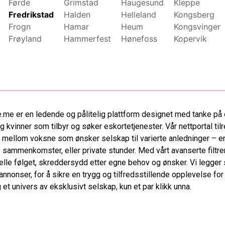
Førde
Grimstad
Haugesund
Kleppe
Fredrikstad
Halden
Helleland
Kongsberg
Frogn
Hamar
Heum
Kongsvinger
Frøyland
Hammerfest
Hønefoss
Kopervik
.me er en ledende og pålitelig plattform designet med tanke på 
 kvinner som tilbyr og søker eskortetjenester. Vår nettportal tilr
 mellom voksne som ønsker selskap til varierte anledninger – en
 sammenkomster, eller private stunder. Med vårt avanserte filtre
elle følget, skreddersydd etter egne behov og ønsker. Vi legger s
 annonser, for å sikre en trygg og tilfredsstillende opplevelse fo
et univers av eksklusivt selskap, kun et par klikk unna.