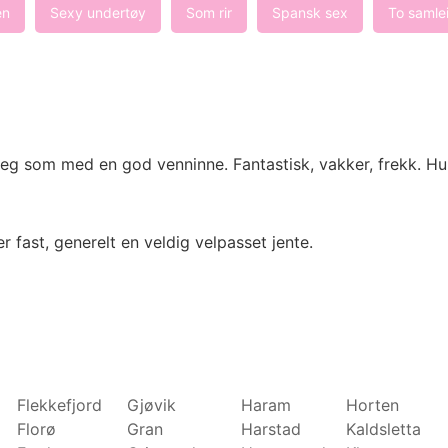
en
Sexy undertøy
Som rir
Spansk sex
To samlei
g som med en god venninne. Fantastisk, vakker, frekk. Hun l
r fast, generelt en veldig velpasset jente.
Flekkefjord
Gjøvik
Haram
Horten
Florø
Gran
Harstad
Kaldsletta