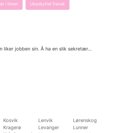
er i timen
Ubeskyttet fransk
iker jobben sin. Å ha en slik sekretær...
Kosvik
Lenvik
Lørenskog
Molde
Kragerø
Levanger
Lunner
Mosjøen