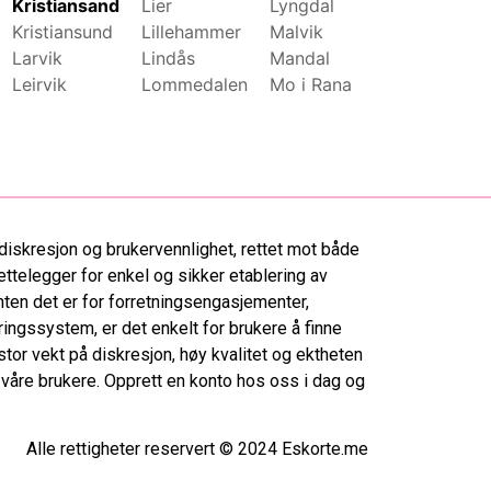
Kristiansand
Lier
Lyngdal
Moss
Kristiansund
Lillehammer
Malvik
Namsos
Larvik
Lindås
Mandal
Nannestad
Leirvik
Lommedalen
Mo i Rana
Narvik
diskresjon og brukervennlighet, rettet mot både
ettelegger for enkel og sikker etablering av
ten det er for forretningsengasjementer,
ringssystem, er det enkelt for brukere å finne
tor vekt på diskresjon, høy kvalitet og ektheten
r våre brukere. Opprett en konto hos oss i dag og
Alle rettigheter reservert © 2024 Eskorte.me