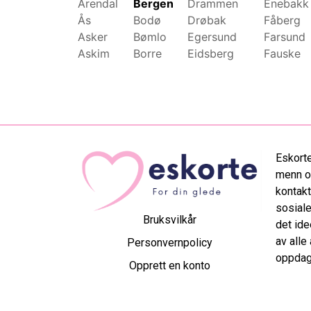
Arendal
Bergen
Drammen
Enebakk
Ås
Bodø
Drøbak
Fåberg
Asker
Bømlo
Egersund
Farsund
Askim
Borre
Eidsberg
Fauske
Eskorte
menn og
kontakt
sosiale
Bruksvilkår
det ide
av alle
Personvernpolicy
oppdag 
Opprett en konto