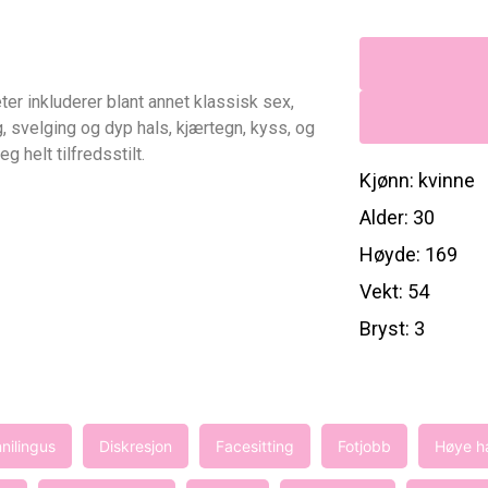
er inkluderer blant annet klassisk sex,
, svelging og dyp hals, kjærtegn, kyss, og
g helt tilfredsstilt.
Kjønn: kvinne
Alder: 30
Høyde: 169
Vekt: 54
Bryst: 3
nilingus
Diskresjon
Facesitting
Fotjobb
Høye h