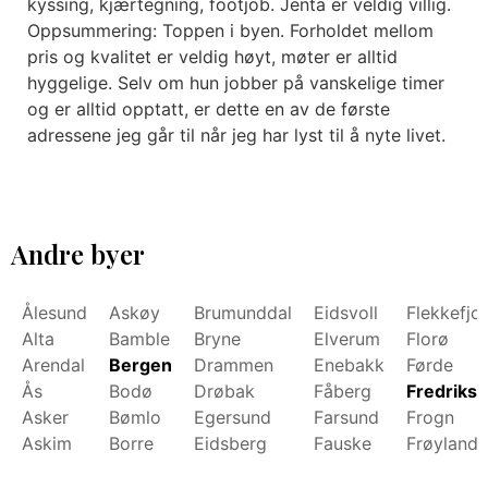
kyssing, kjærtegning, footjob. Jenta er veldig villig.
Oppsummering: Toppen i byen. Forholdet mellom
pris og kvalitet er veldig høyt, møter er alltid
hyggelige. Selv om hun jobber på vanskelige timer
og er alltid opptatt, er dette en av de første
adressene jeg går til når jeg har lyst til å nyte livet.
Andre byer
Ålesund
Askøy
Brumunddal
Eidsvoll
Flekkefjo
Alta
Bamble
Bryne
Elverum
Florø
Arendal
Bergen
Drammen
Enebakk
Førde
Ås
Bodø
Drøbak
Fåberg
Fredrikst
Asker
Bømlo
Egersund
Farsund
Frogn
Askim
Borre
Eidsberg
Fauske
Frøyland