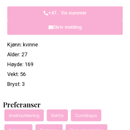
+47... Vis nummer
Skriv melding
Kjønn: kvinne
Alder: 27
Høyde: 169
Vekt: 56
Bryst: 3
Preferanser
Ansiktsutløsning
Bakfra
Cunnilingus