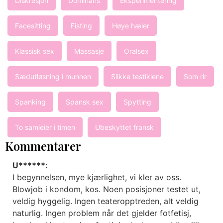
Diskresjon
Dominans
Eksperimentering
Facesitting
Fisting
Høye hæler
Klassisk sex
Massasje
Oralsex
Sædutløsning i munnen
Slikke testiklene
Som rir
Spanking
Spansk sex
Spytting
To samleier i timen
Ubeskyttet fransk
Kommentarer
U******:
I begynnelsen, mye kjærlighet, vi kler av oss.
Blowjob i kondom, kos. Noen posisjoner testet ut,
veldig hyggelig. Ingen teateropptreden, alt veldig
naturlig. Ingen problem når det gjelder fotfetisj,