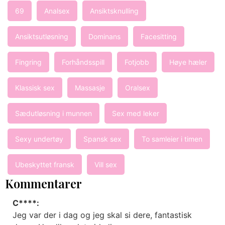
69
Analsex
Ansiktsknulling
Ansiktsutløsning
Dominans
Facesitting
Fingring
Forhåndsspill
Fotjobb
Høye hæler
Klassisk sex
Massasje
Oralsex
Sædutløsning i munnen
Sex med leker
Sexy undertøy
Spansk sex
To samleier i timen
Ubeskyttet fransk
Vill sex
Kommentarer
C****:
Jeg var der i dag og jeg skal si dere, fantastisk