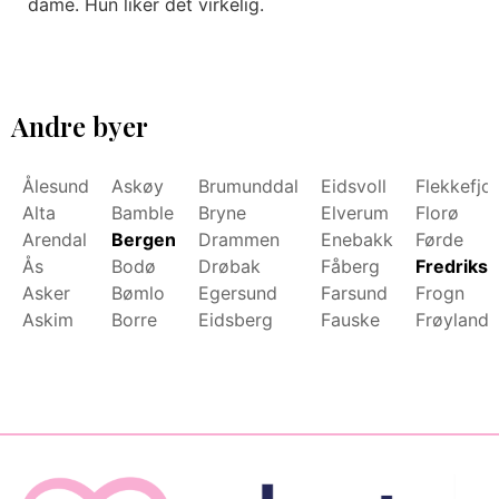
dame. Hun liker det virkelig.
Andre byer
Ålesund
Askøy
Brumunddal
Eidsvoll
Flekkefjo
Alta
Bamble
Bryne
Elverum
Florø
Arendal
Bergen
Drammen
Enebakk
Førde
Ås
Bodø
Drøbak
Fåberg
Fredrikst
Asker
Bømlo
Egersund
Farsund
Frogn
Askim
Borre
Eidsberg
Fauske
Frøyland