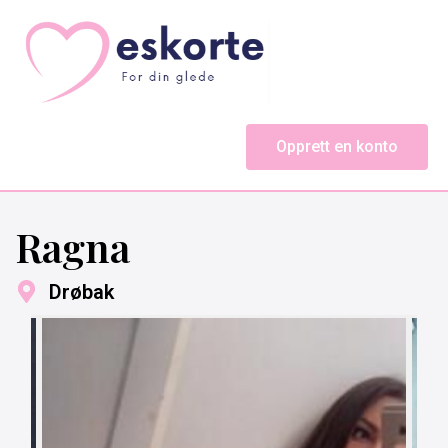
Opprett en konto
Ragna
Drøbak