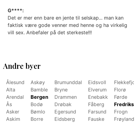
G****:
Det er mer enn bare en jente til selskap... man kan
faktisk være gode venner med henne og ha virkelig
vill sex. Anbefaler på det sterkeste!!!
Andre byer
Ålesund
Askøy
Brumunddal
Eidsvoll
Flekkefjo
Alta
Bamble
Bryne
Elverum
Florø
Arendal
Bergen
Drammen
Enebakk
Førde
Ås
Bodø
Drøbak
Fåberg
Fredrikst
Asker
Bømlo
Egersund
Farsund
Frogn
Askim
Borre
Eidsberg
Fauske
Frøyland