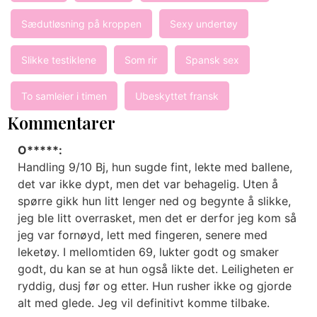
Sædutløsning på kroppen
Sexy undertøy
Slikke testiklene
Som rir
Spansk sex
To samleier i timen
Ubeskyttet fransk
Kommentarer
O*****:
Handling 9/10 Bj, hun sugde fint, lekte med ballene,
det var ikke dypt, men det var behagelig. Uten å
spørre gikk hun litt lenger ned og begynte å slikke,
jeg ble litt overrasket, men det er derfor jeg kom så
jeg var fornøyd, lett med fingeren, senere med
leketøy. I mellomtiden 69, lukter godt og smaker
godt, du kan se at hun også likte det. Leiligheten er
ryddig, dusj før og etter. Hun rusher ikke og gjorde
alt med glede. Jeg vil definitivt komme tilbake.