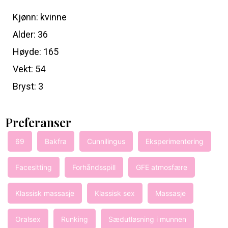
Kjønn: kvinne
Alder: 36
Høyde: 165
Vekt: 54
Bryst: 3
Preferanser
69
Bakfra
Cunnilingus
Eksperimentering
Facesitting
Forhåndsspill
GFE atmosfære
Klassisk massasje
Klassisk sex
Massasje
Oralsex
Runking
Sædutløsning i munnen