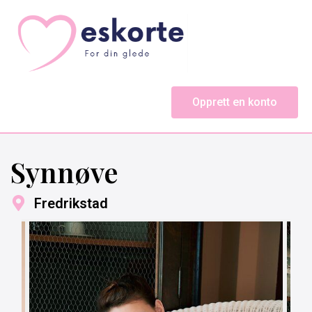
Opprett en konto
Synnøve
Fredrikstad