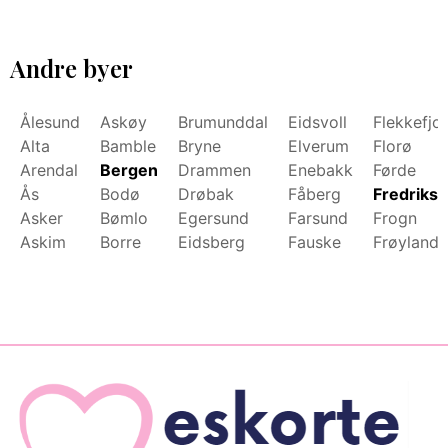
Andre byer
Ålesund
Askøy
Brumunddal
Eidsvoll
Flekkefjo
Alta
Bamble
Bryne
Elverum
Florø
Arendal
Bergen
Drammen
Enebakk
Førde
Ås
Bodø
Drøbak
Fåberg
Fredrikst
Asker
Bømlo
Egersund
Farsund
Frogn
Askim
Borre
Eidsberg
Fauske
Frøyland