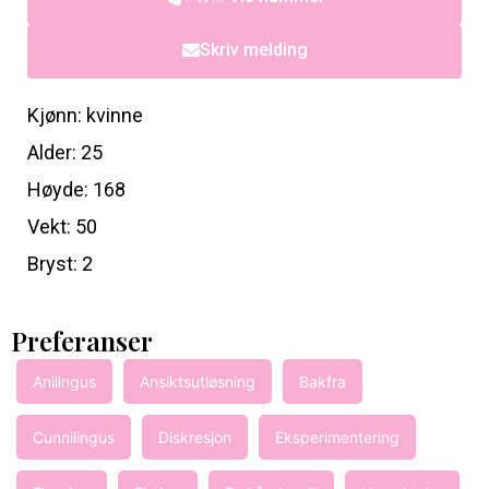
Skriv melding
Kjønn: kvinne
Alder: 25
Høyde: 168
Vekt: 50
Bryst: 2
Preferanser
Anilingus
Ansiktsutløsning
Bakfra
Cunnilingus
Diskresjon
Eksperimentering