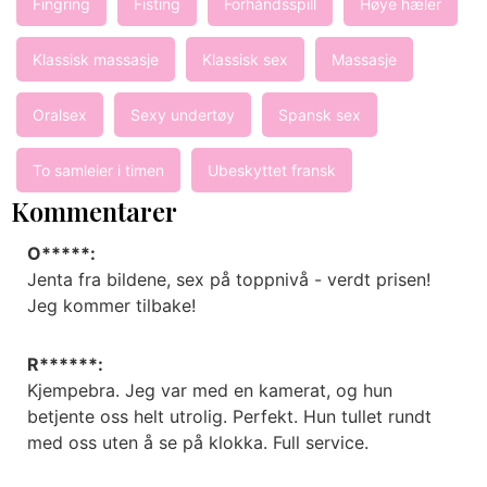
Fingring
Fisting
Forhåndsspill
Høye hæler
Klassisk massasje
Klassisk sex
Massasje
Oralsex
Sexy undertøy
Spansk sex
To samleier i timen
Ubeskyttet fransk
Kommentarer
O*****:
Jenta fra bildene, sex på toppnivå - verdt prisen!
Jeg kommer tilbake!
R******:
Kjempebra. Jeg var med en kamerat, og hun
betjente oss helt utrolig. Perfekt. Hun tullet rundt
med oss uten å se på klokka. Full service.