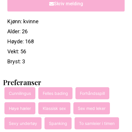
Skriv melding
Kjønn: kvinne
Alder: 26
Høyde: 168
Vekt: 56
Bryst: 3
Preferanser
Cunnilingus
Felles bading
Forhåndsspill
Høye hæler
Klassisk sex
Sex med leker
Sexy undertøy
Spanking
To samleier i timen