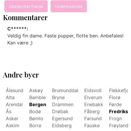
Ubeskyttet fransk
Underkastelse
Kommentarer
C******:
Veldig fin dame. Faste pupper, flotte ben. Anbefales!
Kan være ;)
Andre byer
Ålesund
Askøy
Brumunddal
Eidsvoll
Flekkefjo
Alta
Bamble
Bryne
Elverum
Florø
Arendal
Bergen
Drammen
Enebakk
Førde
Ås
Bodø
Drøbak
Fåberg
Fredrikst
Asker
Bømlo
Egersund
Farsund
Frogn
Askim
Borre
Eidsberg
Fauske
Frøyland