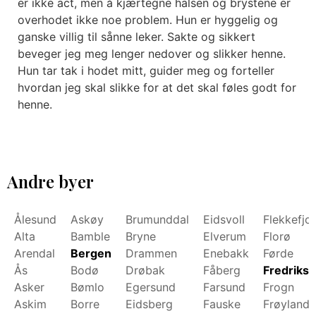
er ikke act, men å kjærtegne halsen og brystene er
overhodet ikke noe problem. Hun er hyggelig og
ganske villig til sånne leker. Sakte og sikkert
beveger jeg meg lenger nedover og slikker henne.
Hun tar tak i hodet mitt, guider meg og forteller
hvordan jeg skal slikke for at det skal føles godt for
henne.
Andre byer
Ålesund
Askøy
Brumunddal
Eidsvoll
Flekkefjo
Alta
Bamble
Bryne
Elverum
Florø
Arendal
Bergen
Drammen
Enebakk
Førde
Ås
Bodø
Drøbak
Fåberg
Fredrikst
Asker
Bømlo
Egersund
Farsund
Frogn
Askim
Borre
Eidsberg
Fauske
Frøyland