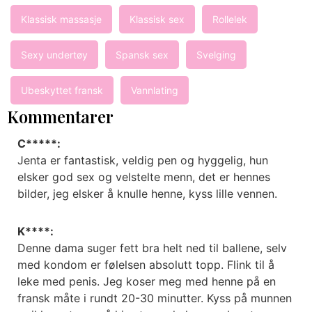
Klassisk massasje
Klassisk sex
Rollelek
Sexy undertøy
Spansk sex
Svelging
Ubeskyttet fransk
Vannlating
Kommentarer
C*****:
Jenta er fantastisk, veldig pen og hyggelig, hun
elsker god sex og velstelte menn, det er hennes
bilder, jeg elsker å knulle henne, kyss lille vennen.
K****:
Denne dama suger fett bra helt ned til ballene, selv
med kondom er følelsen absolutt topp. Flink til å
leke med penis. Jeg koser meg med henne på en
fransk måte i rundt 20-30 minutter. Kyss på munnen