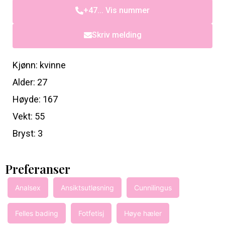
+47... Vis nummer
Skriv melding
Kjønn: kvinne
Alder: 27
Høyde: 167
Vekt: 55
Bryst: 3
Preferanser
Analsex
Ansiktsutløsning
Cunnilingus
Felles bading
Fotfetisj
Høye hæler