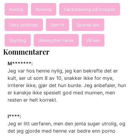
Kveling
Runking
Sædutløsning på kroppen
Sexy undertøy
Som rir
Spansk sex
Spytting
Ubeskyttet fransk
Vill sex
Kommentarer
M*******:
Jeg var hos henne nylig, jeg kan bekrefte det er
kult, ser ut som 8 av 10, snakker ikke for mye,
irriterer ikke, gjør det hun burde. Jeg anbefaler, hun
er kanskje ikke spesielt god med munnen, men
resten er helt korrekt.
I****:
Jeg er litt uerfaren, men den jenta suger utrolig, og
det jeg gjorde med henne var bedre enn porno