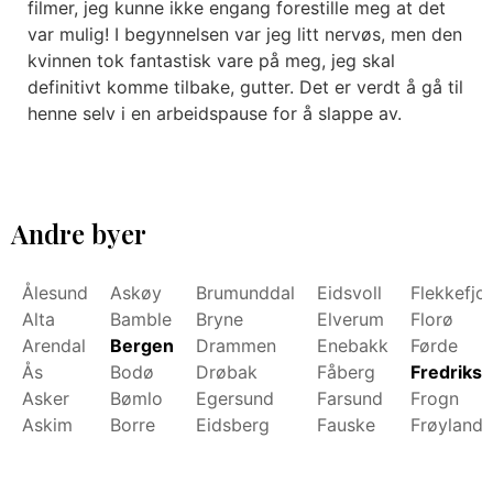
filmer, jeg kunne ikke engang forestille meg at det
var mulig! I begynnelsen var jeg litt nervøs, men den
kvinnen tok fantastisk vare på meg, jeg skal
definitivt komme tilbake, gutter. Det er verdt å gå til
henne selv i en arbeidspause for å slappe av.
Andre byer
Ålesund
Askøy
Brumunddal
Eidsvoll
Flekkefjo
Alta
Bamble
Bryne
Elverum
Florø
Arendal
Bergen
Drammen
Enebakk
Førde
Ås
Bodø
Drøbak
Fåberg
Fredrikst
Asker
Bømlo
Egersund
Farsund
Frogn
Askim
Borre
Eidsberg
Fauske
Frøyland