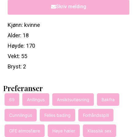
Skriv melding
Kjønn: kvinne
Alder: 18
Høyde: 170
Vekt: 55
Bryst: 2
Preferanser
69
Anilingus
Ansiktsutløsning
Bakfra
Cunnilingus
Felles bading
Forhåndsspill
GFE atmosfære
Høye hæler
Klassisk sex