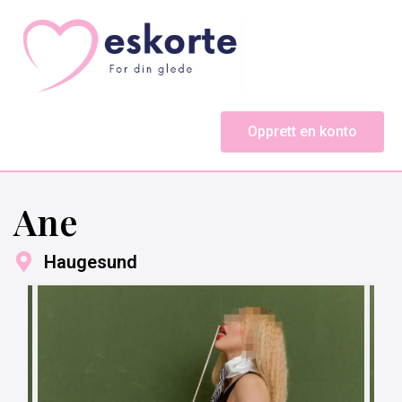
Opprett en konto
Ane
Haugesund