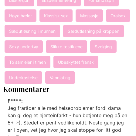
Diskresjon
Eksperimentering
Forhåndsspill
Høye hæler
Klassisk sex
Massasje
Oralsex
Sædutløsning i munnen
Sædutløsning på kroppen
Sexy undertøy
Slikke testiklene
Svelging
To samleier i timen
Ubeskyttet fransk
Underkastelse
Vannlating
Kommentarer
F****:
Jeg fraråder alle med helseproblemer fordi dama
kan gi deg et hjerteinfarkt - hun betjente meg på en
5+ :-). Stedet er pent vedlikeholdt. Neste gang jeg
er i byen, vet jeg hvor jeg skal stoppe for litt god