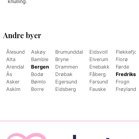
knulling.
Andre byer
Ålesund
Askøy
Brumunddal
Eidsvoll
Flekkefjo
Alta
Bamble
Bryne
Elverum
Florø
Arendal
Bergen
Drammen
Enebakk
Førde
Ås
Bodø
Drøbak
Fåberg
Fredrikst
Asker
Bømlo
Egersund
Farsund
Frogn
Askim
Borre
Eidsberg
Fauske
Frøyland