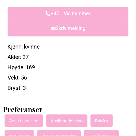
+47... Vis nummer
Skriv melding
Kjønn: kvinne
Alder: 27
Høyde: 169
Vekt: 56
Bryst: 3
Preferanser
Ansiktsknulling
Ansiktsutløsning
Bakfra