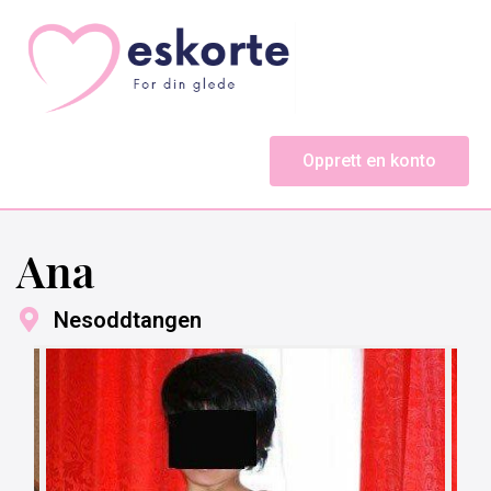
Opprett en konto
Ana
Nesoddtangen