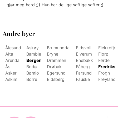
gjør meg hard ;)) Hun har deilige saftige safter ;)
Andre byer
Ålesund
Askøy
Brumunddal
Eidsvoll
Flekkefjo
Alta
Bamble
Bryne
Elverum
Florø
Arendal
Bergen
Drammen
Enebakk
Førde
Ås
Bodø
Drøbak
Fåberg
Fredrikst
Asker
Bømlo
Egersund
Farsund
Frogn
Askim
Borre
Eidsberg
Fauske
Frøyland