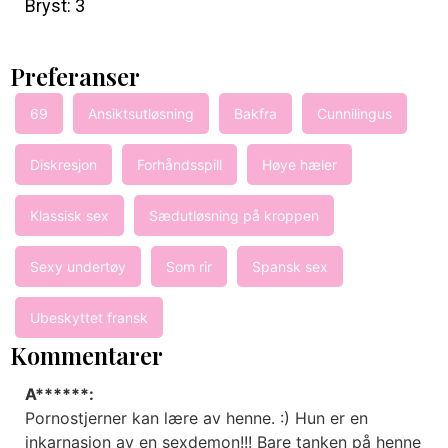
Bryst: 3
Preferanser
69
Ansiktsutløsning
Bakfra
Cunnilingus
Diskresjon
Forhåndsspill
Høye hæler
Klassisk sex
Sædutløsning på kroppen
Sexy undertøy
Som rir
Spansk sex
Ubeskyttet fransk
Kommentarer
A******:
Pornostjerner kan lære av henne. :) Hun er en
inkarnasjon av en sexdemon!!! Bare tanken på henne