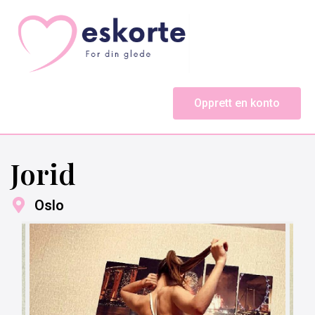
Opprett en konto
Jorid
Oslo