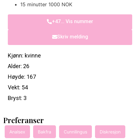
15 minutter 1000 NOK
+47... Vis nummer
Skriv melding
Kjønn: kvinne
Alder: 26
Høyde: 167
Vekt: 54
Bryst: 3
Preferanser
Analsex
Bakfra
Cunnilingus
Diskresjon