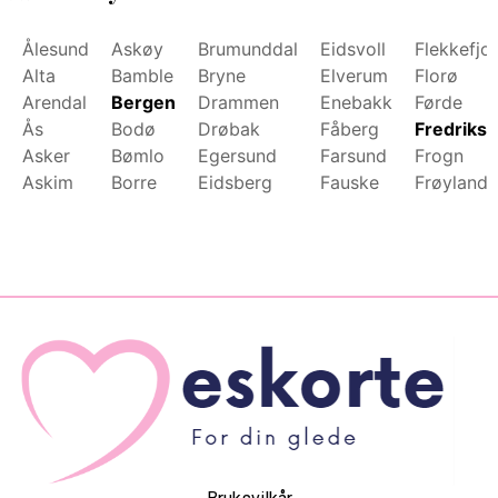
Ålesund
Askøy
Brumunddal
Eidsvoll
Flekkefjo
Alta
Bamble
Bryne
Elverum
Florø
Arendal
Bergen
Drammen
Enebakk
Førde
Ås
Bodø
Drøbak
Fåberg
Fredrikst
Asker
Bømlo
Egersund
Farsund
Frogn
Askim
Borre
Eidsberg
Fauske
Frøyland