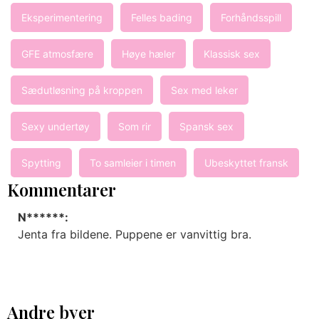
Eksperimentering
Felles bading
Forhåndsspill
GFE atmosfære
Høye hæler
Klassisk sex
Sædutløsning på kroppen
Sex med leker
Sexy undertøy
Som rir
Spansk sex
Spytting
To samleier i timen
Ubeskyttet fransk
Kommentarer
N******:
Jenta fra bildene. Puppene er vanvittig bra.
Andre byer