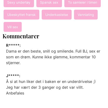
Sexy undertøy
Spansk sex
To samleier i timen
Ubeskyttet fransk
Underkastelse
Vannlating
Vill sex
Kommentarer
R*****:
Dama er den beste, snill og smilende. Full BJ, sex er
som en drøm. Kunne ikke glemme, kommentar 10
stjerner.
J*****:
Å si at hun liker det i baken er en underdrivelse ;)
Jeg har vært der 3 ganger og det var villt.
Anbefales