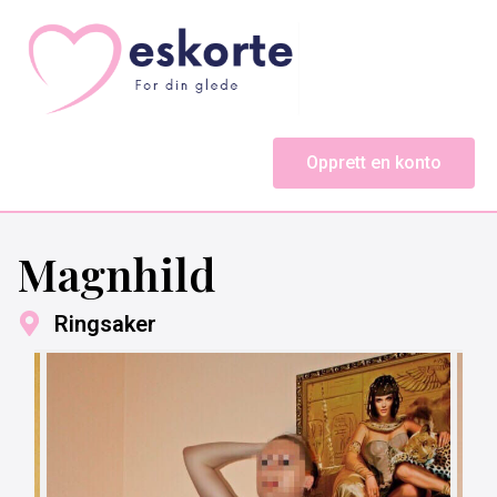
Opprett en konto
Magnhild
Ringsaker