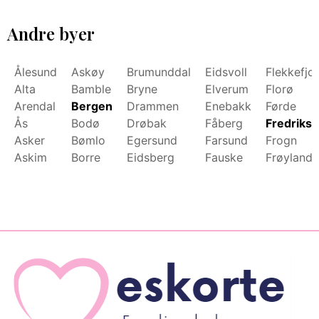
Andre byer
Ålesund
Askøy
Brumunddal
Eidsvoll
Flekkefjo
Alta
Bamble
Bryne
Elverum
Florø
Arendal
Bergen
Drammen
Enebakk
Førde
Ås
Bodø
Drøbak
Fåberg
Fredrikst
Asker
Bømlo
Egersund
Farsund
Frogn
Askim
Borre
Eidsberg
Fauske
Frøyland