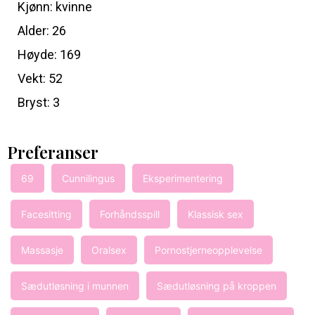
Kjønn: kvinne
Alder: 26
Høyde: 169
Vekt: 52
Bryst: 3
Preferanser
69
Cunnilingus
Eksperimentering
Facesitting
Forhåndsspill
Klassisk sex
Massasje
Oralsex
Pornostjerneopplevelse
Sædutløsning i munnen
Sædutløsning på kroppen