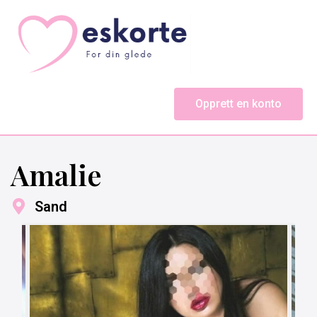
Opprett en konto
Amalie
Sand