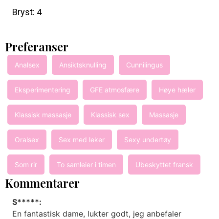
Bryst: 4
Preferanser
Analsex
Ansiktsknulling
Cunnilingus
Eksperimentering
GFE atmosfære
Høye hæler
Klassisk massasje
Klassisk sex
Massasje
Oralsex
Sex med leker
Sexy undertøy
Som rir
To samleier i timen
Ubeskyttet fransk
Kommentarer
S*****:
En fantastisk dame, lukter godt, jeg anbefaler