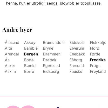
henne, hun er utrolig i senga, blowjob er toppklasse.
Andre byer
Ålesund
Askøy
Brumunddal
Eidsvoll
Flekkefjo
Alta
Bamble
Bryne
Elverum
Florø
Arendal
Bergen
Drammen
Enebakk
Førde
Ås
Bodø
Drøbak
Fåberg
Fredrikst
Asker
Bømlo
Egersund
Farsund
Frogn
Askim
Borre
Eidsberg
Fauske
Frøyland