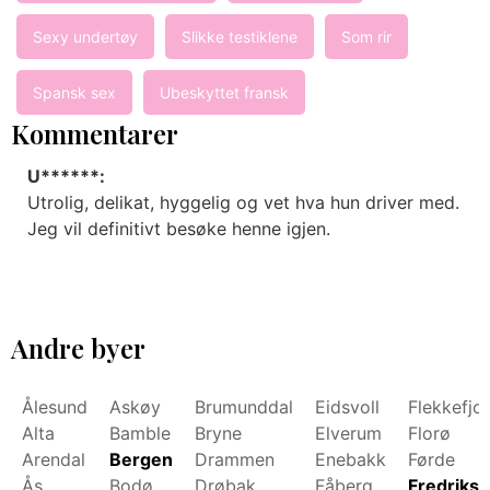
Sexy undertøy
Slikke testiklene
Som rir
Spansk sex
Ubeskyttet fransk
Kommentarer
U******:
Utrolig, delikat, hyggelig og vet hva hun driver med.
Jeg vil definitivt besøke henne igjen.
Andre byer
Ålesund
Askøy
Brumunddal
Eidsvoll
Flekkefjo
Alta
Bamble
Bryne
Elverum
Florø
Arendal
Bergen
Drammen
Enebakk
Førde
Ås
Bodø
Drøbak
Fåberg
Fredrikst