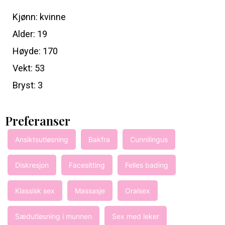
Kjønn: kvinne
Alder: 19
Høyde: 170
Vekt: 53
Bryst: 3
Preferanser
Ansiktsutløsning
Bakfra
Cunnilingus
Diskresjon
Facesitting
Felles bading
Klassisk sex
Massasje
Oralsex
Sædutløsning i munnen
Sex med leker