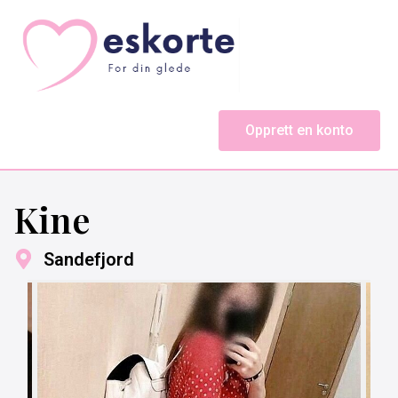
Opprett en konto
Kine
Sandefjord