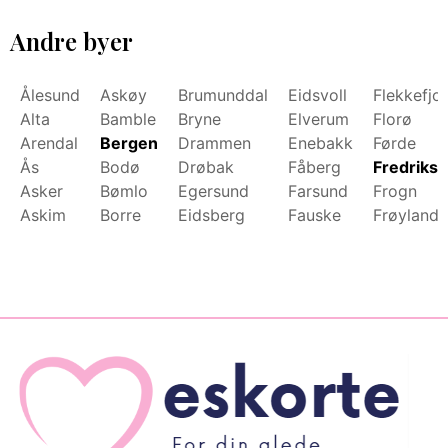
Andre byer
Ålesund
Askøy
Brumunddal
Eidsvoll
Flekkefjo
Alta
Bamble
Bryne
Elverum
Florø
Arendal
Bergen
Drammen
Enebakk
Førde
Ås
Bodø
Drøbak
Fåberg
Fredrikst
Asker
Bømlo
Egersund
Farsund
Frogn
Askim
Borre
Eidsberg
Fauske
Frøyland