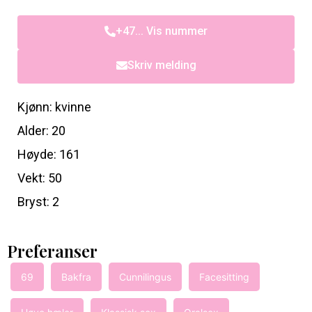
+47... Vis nummer
Skriv melding
Kjønn: kvinne
Alder: 20
Høyde: 161
Vekt: 50
Bryst: 2
Preferanser
69
Bakfra
Cunnilingus
Facesitting