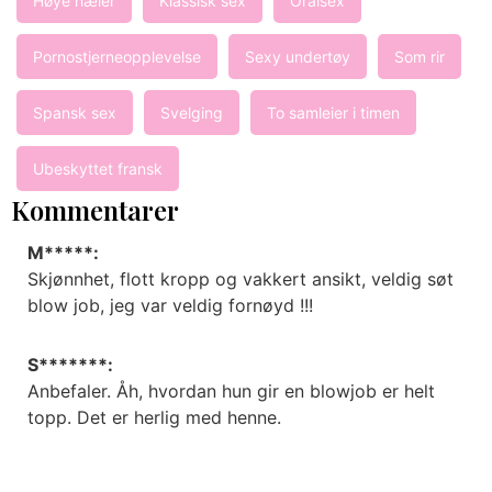
Høye hæler
Klassisk sex
Oralsex
Pornostjerneopplevelse
Sexy undertøy
Som rir
Spansk sex
Svelging
To samleier i timen
Ubeskyttet fransk
Kommentarer
M*****:
Skjønnhet, flott kropp og vakkert ansikt, veldig søt
blow job, jeg var veldig fornøyd !!!
S*******:
Anbefaler. Åh, hvordan hun gir en blowjob er helt
topp. Det er herlig med henne.