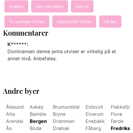
Oralsex
Sex med leker
Som rir
To samleier i timen
Ubeskyttet fransk
Vill sex
Kommentarer
K******:
Dominansen denne jenta utviser er virkelig på et
annet nivå. Anbefales.
Andre byer
Ålesund
Askøy
Brumunddal
Eidsvoll
Flekkefjo
Alta
Bamble
Bryne
Elverum
Florø
Arendal
Bergen
Drammen
Enebakk
Førde
Ås
Bodø
Drøbak
Fåberg
Fredrikst