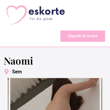
Opprett en konto
Naomi
Sem