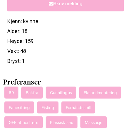
Skriv melding
Kjønn: kvinne
Alder: 18
Høyde: 159
Vekt: 48
Bryst: 1
Preferanser
69
Bakfra
Cunnilingus
Eksperimentering
Facesitting
Fisting
Forhåndsspill
GFE atmosfære
Klassisk sex
Massasje