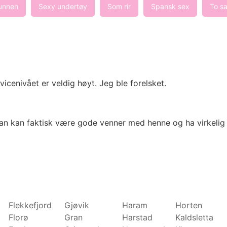
unnen
Sexy undertøy
Som rir
Spansk sex
To sa
icenivået er veldig høyt. Jeg ble forelsket.
man kan faktisk være gode venner med henne og ha virkelig vi
Flekkefjord
Gjøvik
Haram
Horten
Florø
Gran
Harstad
Kaldsletta