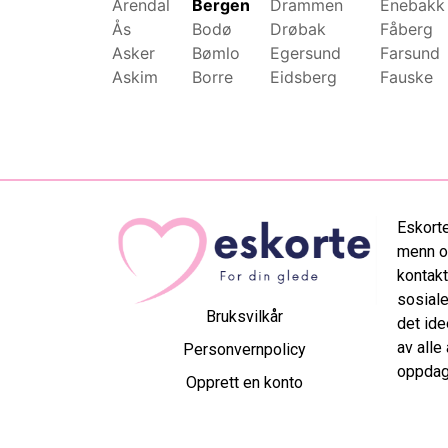
Arendal
Bergen
Drammen
Enebakk
Ås
Bodø
Drøbak
Fåberg
Asker
Bømlo
Egersund
Farsund
Askim
Borre
Eidsberg
Fauske
Eskorte
menn og
kontakt
sosiale
Bruksvilkår
det ide
av alle
Personvernpolicy
oppdag 
Opprett en konto