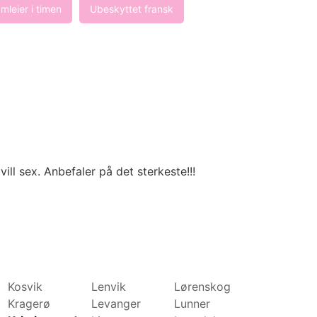
mleier i timen
Ubeskyttet fransk
ll sex. Anbefaler på det sterkeste!!!
Kosvik
Lenvik
Lørenskog
Molde
Kragerø
Levanger
Lunner
Mosjøen