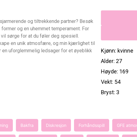
 sjarmerende og tiltrekkende partner? Besøk
te former og en uhemmet temperament. For
vil sørge for at du føler deg spesiell.
skape en unik atmosfære, og min kjærlighet til
Kjønn: kvinne
er en uforglemmelig ledsager for et øyeblikk
Alder: 27
Høyde: 169
Vekt: 54
Bryst: 3
sning
Bakfra
Diskresjon
Forhåndsspill
GFE atmo