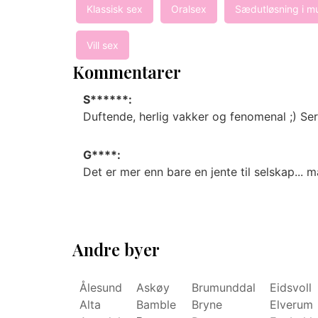
Klassisk sex
Oralsex
Sædutløsning i m
Vill sex
Kommentarer
S******:
Duftende, herlig vakker og fenomenal ;) Serv
G****:
Det er mer enn bare en jente til selskap... 
Andre byer
Ålesund
Askøy
Brumunddal
Eidsvoll
Alta
Bamble
Bryne
Elverum