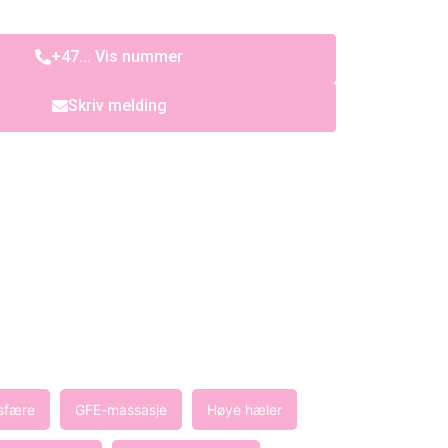
+47... Vis nummer
Skriv melding
sfære
GFE-massasje
Høye hæler