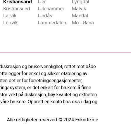
Kristiansand
Lier
Lyngdal
Moss
Kristiansund
Lillehammer
Malvik
Namsos
Larvik
Lindås
Mandal
Nannestad
Leirvik
Lommedalen
Mo i Rana
Narvik
diskresjon og brukervennlighet, rettet mot både
ettelegger for enkel og sikker etablering av
ten det er for forretningsengasjementer,
ringssystem, er det enkelt for brukere å finne
tor vekt på diskresjon, høy kvalitet og ektheten
r våre brukere. Opprett en konto hos oss i dag og
Alle rettigheter reservert © 2024 Eskorte.me