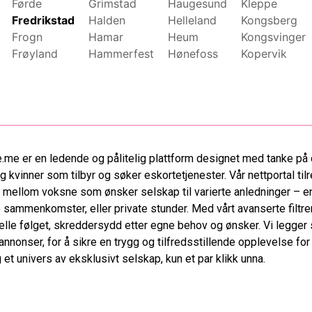
Førde
Grimstad
Haugesund
Kleppe
Fredrikstad
Halden
Helleland
Kongsberg
Frogn
Hamar
Heum
Kongsvinger
Frøyland
Hammerfest
Hønefoss
Kopervik
.me er en ledende og pålitelig plattform designet med tanke på 
 kvinner som tilbyr og søker eskortetjenester. Vår nettportal tilr
 mellom voksne som ønsker selskap til varierte anledninger – en
 sammenkomster, eller private stunder. Med vårt avanserte filtre
elle følget, skreddersydd etter egne behov og ønsker. Vi legger s
 annonser, for å sikre en trygg og tilfredsstillende opplevelse fo
et univers av eksklusivt selskap, kun et par klikk unna.