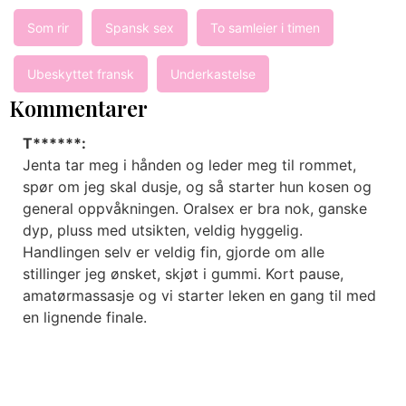
Som rir
Spansk sex
To samleier i timen
Ubeskyttet fransk
Underkastelse
Kommentarer
T******:
Jenta tar meg i hånden og leder meg til rommet,
spør om jeg skal dusje, og så starter hun kosen og
general oppvåkningen. Oralsex er bra nok, ganske
dyp, pluss med utsikten, veldig hyggelig.
Handlingen selv er veldig fin, gjorde om alle
stillinger jeg ønsket, skjøt i gummi. Kort pause,
amatørmassasje og vi starter leken en gang til med
en lignende finale.