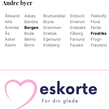
Andre byer
Ålesund
Askøy
Brumunddal
Eidsvoll
Flekkefjo
Alta
Bamble
Bryne
Elverum
Florø
Arendal
Bergen
Drammen
Enebakk
Førde
Ås
Bodø
Drøbak
Fåberg
Fredrikst
Asker
Bømlo
Egersund
Farsund
Frogn
Askim
Borre
Eidsberg
Fauske
Frøyland