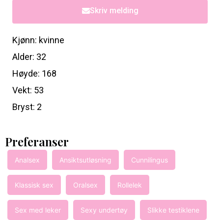
Skriv melding
Kjønn: kvinne
Alder: 32
Høyde: 168
Vekt: 53
Bryst: 2
Preferanser
Analsex
Ansiktsutløsning
Cunnilingus
Klassisk sex
Oralsex
Rollelek
Sex med leker
Sexy undertøy
Slikke testiklene