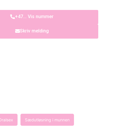
+47... Vis nummer
Skriv melding
Oralsex
Sædutløsning i munnen