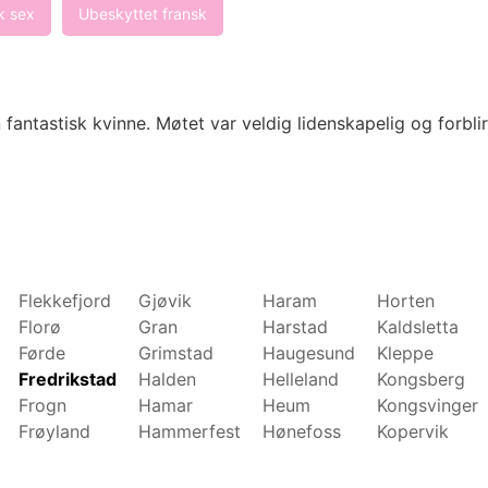
k sex
Ubeskyttet fransk
 fantastisk kvinne. Møtet var veldig lidenskapelig og forbli
Flekkefjord
Gjøvik
Haram
Horten
Florø
Gran
Harstad
Kaldsletta
Førde
Grimstad
Haugesund
Kleppe
Fredrikstad
Halden
Helleland
Kongsberg
Frogn
Hamar
Heum
Kongsvinger
Frøyland
Hammerfest
Hønefoss
Kopervik