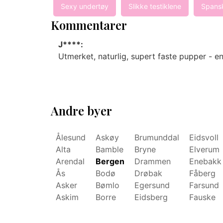
Sexy undertøy
Slikke testiklene
Spans
Kommentarer
J****:
Utmerket, naturlig, supert faste pupper - en
Andre byer
Ålesund
Askøy
Brumunddal
Eidsvoll
Alta
Bamble
Bryne
Elverum
Arendal
Bergen
Drammen
Enebakk
Ås
Bodø
Drøbak
Fåberg
Asker
Bømlo
Egersund
Farsund
Askim
Borre
Eidsberg
Fauske