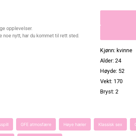
ige opplevelser.
 noe nytt, har du kommet til rett sted.
Kjønn: kvinne
Alder: 24
Høyde: 52
Vekt: 170
Bryst: 2
spill
GFE atmosfære
Høye hæler
Klassisk sex