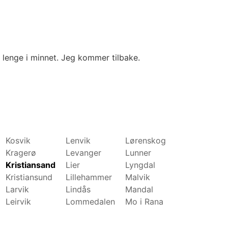
r lenge i minnet. Jeg kommer tilbake.
Kosvik
Lenvik
Lørenskog
Molde
Kragerø
Levanger
Lunner
Mosjøen
Kristiansand
Lier
Lyngdal
Moss
Kristiansund
Lillehammer
Malvik
Namsos
Larvik
Lindås
Mandal
Nannestad
Leirvik
Lommedalen
Mo i Rana
Narvik