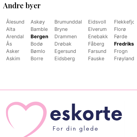
Andre byer
Ålesund
Askøy
Brumunddal
Eidsvoll
Flekkefjo
Alta
Bamble
Bryne
Elverum
Florø
Arendal
Bergen
Drammen
Enebakk
Førde
Ås
Bodø
Drøbak
Fåberg
Fredrikst
Asker
Bømlo
Egersund
Farsund
Frogn
Askim
Borre
Eidsberg
Fauske
Frøyland