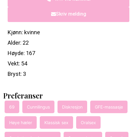
Skriv melding
Kjønn: kvinne
Alder: 22
Høyde: 167
Vekt: 54
Bryst: 3
Preferanser
69
Cunnilingus
Diskresjon
GFE-massasje
Høye hæler
Klassisk sex
Oralsex