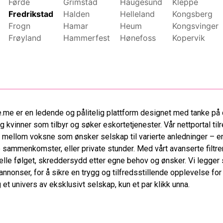
Førde
Grimstad
Haugesund
Kleppe
Fredrikstad
Halden
Helleland
Kongsberg
Frogn
Hamar
Heum
Kongsvinger
Frøyland
Hammerfest
Hønefoss
Kopervik
.me er en ledende og pålitelig plattform designet med tanke på 
 kvinner som tilbyr og søker eskortetjenester. Vår nettportal tilr
 mellom voksne som ønsker selskap til varierte anledninger – en
 sammenkomster, eller private stunder. Med vårt avanserte filtre
elle følget, skreddersydd etter egne behov og ønsker. Vi legger s
 annonser, for å sikre en trygg og tilfredsstillende opplevelse fo
et univers av eksklusivt selskap, kun et par klikk unna.