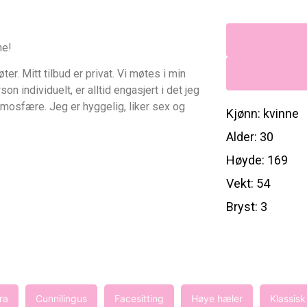
ne!
øter. Mitt tilbud er privat. Vi møtes i min
son individuelt, er alltid engasjert i det jeg
tmosfære. Jeg er hyggelig, liker sex og
Kjønn: kvinne
Alder: 30
Høyde: 169
Vekt: 54
Bryst: 3
ra
Cunnilingus
Facesitting
Høye hæler
Klassisk