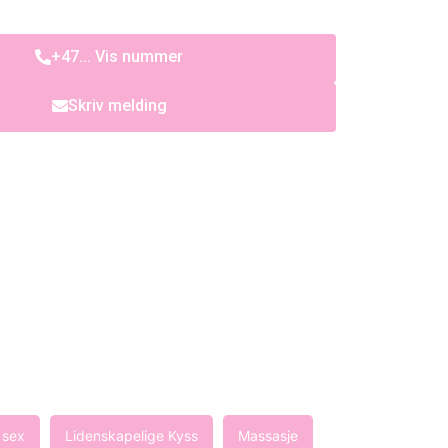
+47... Vis nummer
Skriv melding
 sex
Lidenskapelige Kyss
Massasje