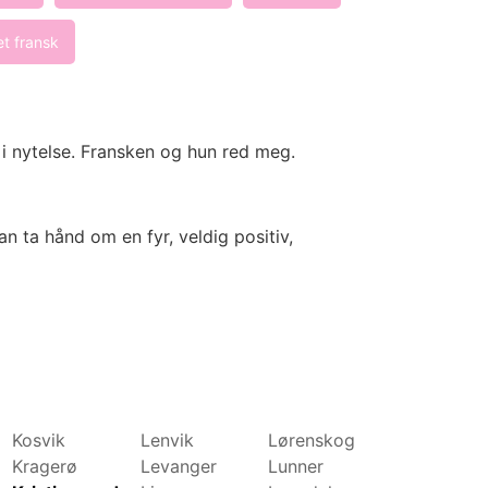
t fransk
 i nytelse. Fransken og hun red meg.
an ta hånd om en fyr, veldig positiv,
Kosvik
Lenvik
Lørenskog
Molde
Kragerø
Levanger
Lunner
Mosjøen