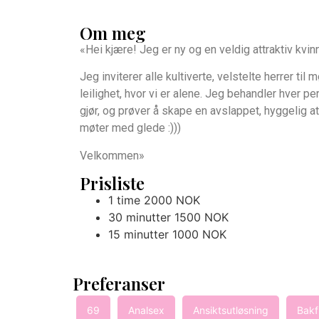
Om meg
«Hei kjære! Jeg er ny og en veldig attraktiv kvin
Jeg inviterer alle kultiverte, velstelte herrer til m
leilighet, hvor vi er alene. Jeg behandler hver per
gjør, og prøver å skape en avslappet, hyggelig a
møter med glede :)))
Velkommen»
Prisliste
1 time 2000 NOK
30 minutter 1500 NOK
15 minutter 1000 NOK
Preferanser
69
Analsex
Ansiktsutløsning
Bakf