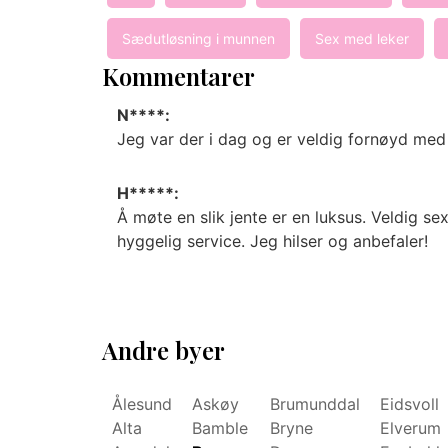
Sædutløsning i munnen
Sex med leker
Kommentarer
N****:
Jeg var der i dag og er veldig fornøyd med 
H*****:
Å møte en slik jente er en luksus. Veldig sex
hyggelig service. Jeg hilser og anbefaler!
Andre byer
Ålesund
Askøy
Brumunddal
Eidsvoll
Alta
Bamble
Bryne
Elverum