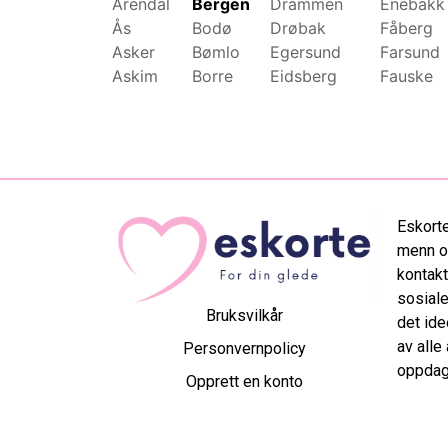
Arendal
Bergen
Drammen
Enebakk
Ås
Bodø
Drøbak
Fåberg
Asker
Bømlo
Egersund
Farsund
Askim
Borre
Eidsberg
Fauske
Eskorte
menn og
kontakt
sosiale
Bruksvilkår
det ide
av alle
Personvernpolicy
oppdag 
Opprett en konto