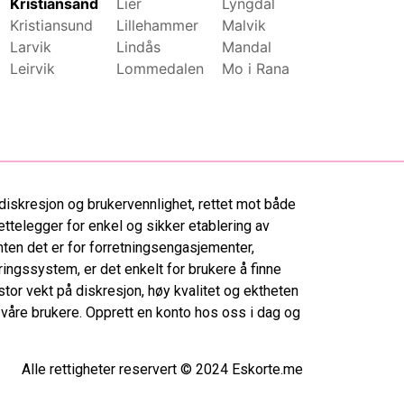
Kristiansand
Lier
Lyngdal
Moss
Kristiansund
Lillehammer
Malvik
Namsos
Larvik
Lindås
Mandal
Nannestad
Leirvik
Lommedalen
Mo i Rana
Narvik
diskresjon og brukervennlighet, rettet mot både
ettelegger for enkel og sikker etablering av
ten det er for forretningsengasjementer,
ringssystem, er det enkelt for brukere å finne
tor vekt på diskresjon, høy kvalitet og ektheten
r våre brukere. Opprett en konto hos oss i dag og
Alle rettigheter reservert © 2024 Eskorte.me