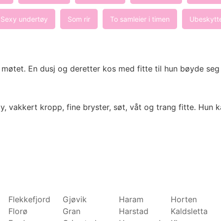
Sexy undertøy
Som rir
To samleier i timen
Ubeskytte
møtet. En dusj og deretter kos med fitte til hun bøyde seg
y, vakkert kropp, fine bryster, søt, våt og trang fitte. Hun k
Flekkefjord
Gjøvik
Haram
Horten
Florø
Gran
Harstad
Kaldsletta