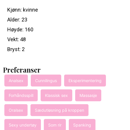
Kjønn: kvinne
Alder: 23
Høyde: 160
Vekt: 48
Bryst: 2
Preferanser
Analsex
Cunnilingus
Eksperimentering
Forhåndsspill
Klassisk sex
Massasje
Oralsex
Sædutløsning på kroppen
Sexy undertøy
Som rir
Spanking