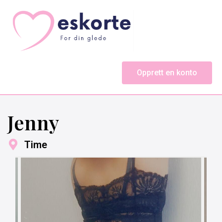
Opprett en konto
Jenny
Time