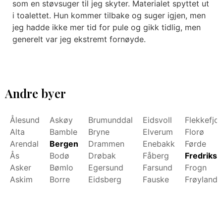
som en støvsuger til jeg skyter. Materialet spyttet ut
i toalettet. Hun kommer tilbake og suger igjen, men
jeg hadde ikke mer tid for pule og gikk tidlig, men
generelt var jeg ekstremt fornøyde.
Andre byer
Ålesund
Askøy
Brumunddal
Eidsvoll
Flekkefjo
Alta
Bamble
Bryne
Elverum
Florø
Arendal
Bergen
Drammen
Enebakk
Førde
Ås
Bodø
Drøbak
Fåberg
Fredrikst
Asker
Bømlo
Egersund
Farsund
Frogn
Askim
Borre
Eidsberg
Fauske
Frøyland