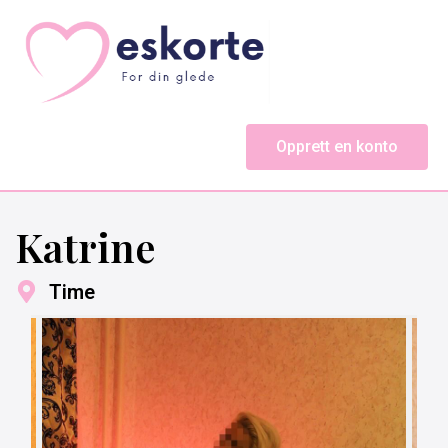
Opprett en konto
Katrine
Time