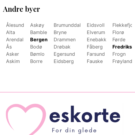
Andre byer
Ålesund
Askøy
Brumunddal
Eidsvoll
Flekkefjo
Alta
Bamble
Bryne
Elverum
Florø
Arendal
Bergen
Drammen
Enebakk
Førde
Ås
Bodø
Drøbak
Fåberg
Fredrikst
Asker
Bømlo
Egersund
Farsund
Frogn
Askim
Borre
Eidsberg
Fauske
Frøyland