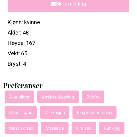
Skriv melding
Kjønn: kvinne
Alder: 48
Høyde: 167
Vekt: 65
Bryst: 4
Preferanser
Å ta bilder
Ansiktsutløsning
Bakfra
Cunnilingus
Diskresjon
Eksperimentering
Klassisk sex
Massasje
Oralsex
Runking