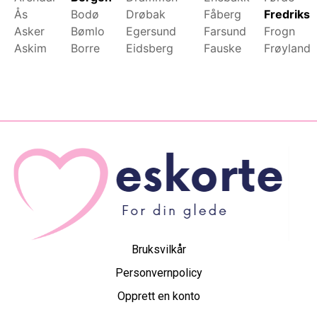
Ås
Bodø
Drøbak
Fåberg
Fredrikst
Asker
Bømlo
Egersund
Farsund
Frogn
Askim
Borre
Eidsberg
Fauske
Frøyland
Bruksvilkår
Personvernpolicy
Opprett en konto