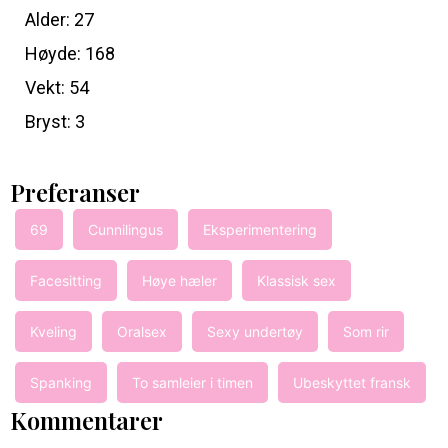
Alder: 27
Høyde: 168
Vekt: 54
Bryst: 3
Preferanser
69
Cunnilingus
Eksperimentering
Facesitting
Høye hæler
Klassisk sex
Kveling
Oralsex
Sexy undertøy
Som rir
Spanking
To samleier i timen
Ubeskyttet fransk
Kommentarer