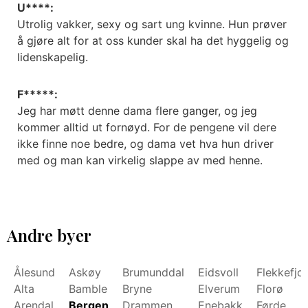
U****:
Utrolig vakker, sexy og sart ung kvinne. Hun prøver
å gjøre alt for at oss kunder skal ha det hyggelig og
lidenskapelig.
F*****:
Jeg har møtt denne dama flere ganger, og jeg
kommer alltid ut fornøyd. For de pengene vil dere
ikke finne noe bedre, og dama vet hva hun driver
med og man kan virkelig slappe av med henne.
Andre byer
Ålesund
Askøy
Brumunddal
Eidsvoll
Flekkefjo
Alta
Bamble
Bryne
Elverum
Florø
Arendal
Bergen
Drammen
Enebakk
Førde