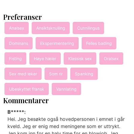
Preferanser
Analsex
Ansiktsknulling
Cunnilingus
Dominans
Eksperimentering
Felles bading
Fisting
Høye hæler
Klassisk sex
Oralsex
Sex med leker
Som rir
Spanking
Ubeskyttet fransk
Vannlating
Kommentarer
B*****:
Hei. Jeg besøkte også hovedpersonen i emnet i går
kveld. Jeg er enig med meningene som er uttrykt.
Jeg kom inn for en halv time for en blowjob. Jeg