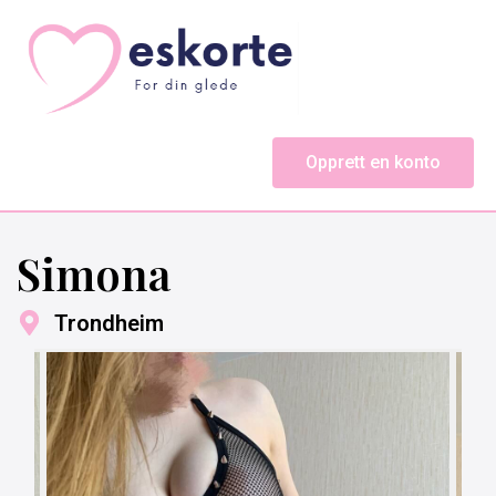
Opprett en konto
Simona
Trondheim