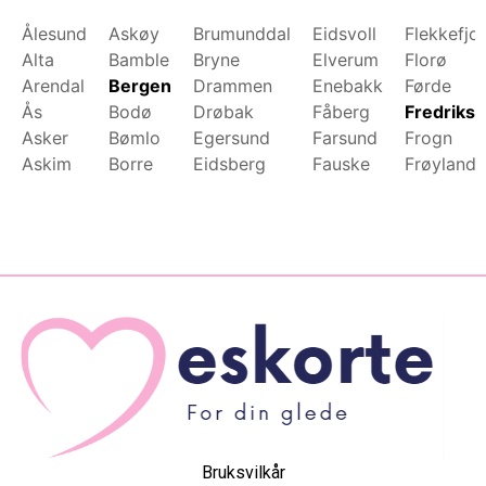
Ålesund
Askøy
Brumunddal
Eidsvoll
Flekkefjo
Alta
Bamble
Bryne
Elverum
Florø
Arendal
Bergen
Drammen
Enebakk
Førde
Ås
Bodø
Drøbak
Fåberg
Fredrikst
Asker
Bømlo
Egersund
Farsund
Frogn
Askim
Borre
Eidsberg
Fauske
Frøyland
Bruksvilkår